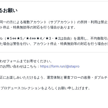
るお願い
同一の方による複数アカウント（サブアカウント）の所持・利用は禁止
ト停止・特典無効等の対応を行う場合があります。
ル（★5⇔★5／★4⇔★4／★3・★2は自由）を適用し、不均衡取引
た場合は警告を行い、アカウント停止・特典無効等の対応を行う場合が
わせフォームまでお寄せください。
てのお問い合わせはこちら：
https://form.run/@stapro
正にお楽しみいただけるよう、運営体制と審査フローの改善・ダブルチ
 プロデュースコレクションをよろしくお願い申し上げます。