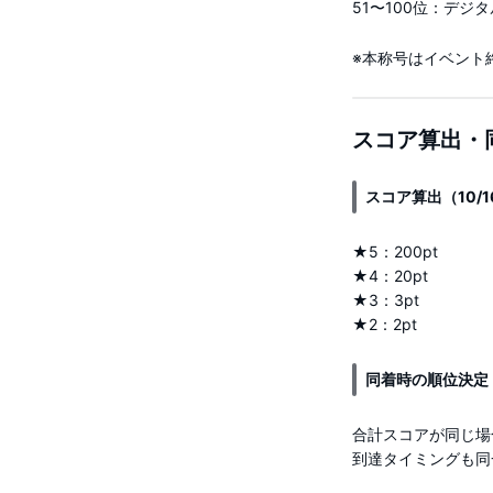
51〜100位：デジ
※本称号はイベント
スコア算出・
スコア算出（10/
★5：200pt
★4：20pt
★3：3pt
★2：2pt
同着時の順位決定
合計スコアが同じ場
到達タイミングも同