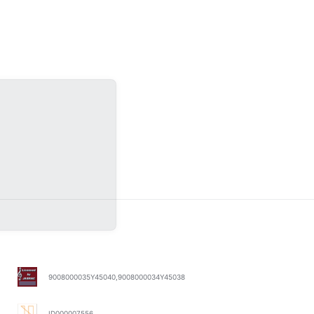
9008000035Y45040,9008000034Y45038
ID000007556