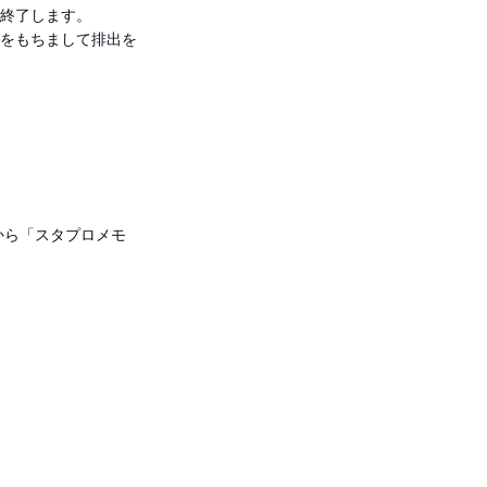
を終了します。
9をもちまして排出を
」から「スタプロメモ