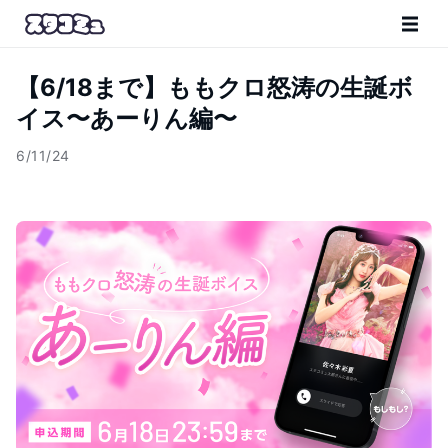
【6/18まで】ももクロ怒涛の生誕ボ
イス〜あーりん編〜
6/11/24