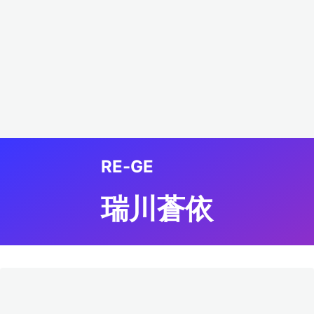
RE-GE
瑞川蒼依