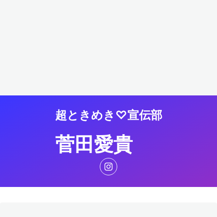
超ときめき♡宣伝部
菅田愛貴