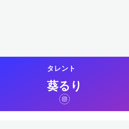
タレント
葵るり