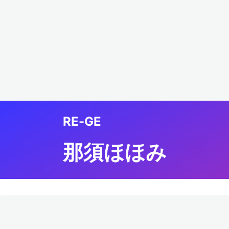
RE-GE
那須ほほみ