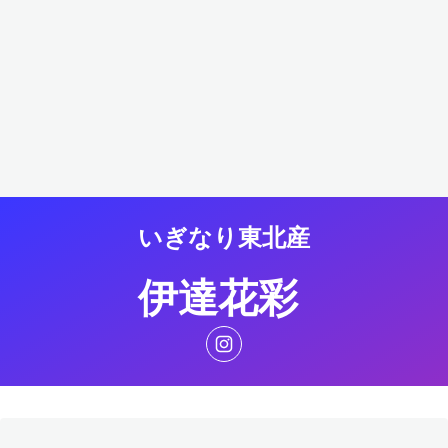
いぎなり東北産
伊達花彩